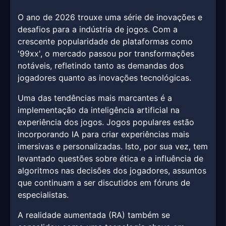
O ano de 2026 trouxe uma série de inovações e
desafios para a indústria de jogos. Com a
crescente popularidade de plataformas como
'99xx', o mercado passou por transformações
notáveis, refletindo tanto as demandas dos
jogadores quanto as inovações tecnológicas.
Uma das tendências mais marcantes é a
implementação da inteligência artificial na
experiência dos jogos. Jogos populares estão
incorporando IA para criar experiências mais
imersivas e personalizadas. Isto, por sua vez, tem
levantado questões sobre ética e a influência de
algoritmos nas decisões dos jogadores, assuntos
que continuam a ser discutidos em fóruns de
especialistas.
A realidade aumentada (RA) também se