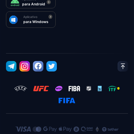
para Android
Aplicativo
para Windows