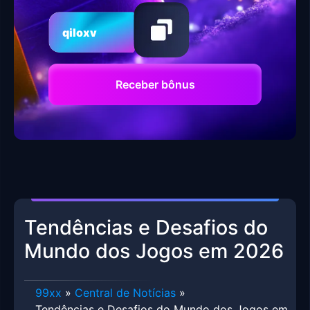
qiloxv
Receber bônus
Tendências e Desafios do
Mundo dos Jogos em 2026
99xx
»
Central de Notícias
»
Tendências e Desafios do Mundo dos Jogos em