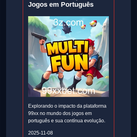
Jogos em Português
Explorando o impacto da plataforma
99xx no mundo dos jogos em
português e sua contínua evolução.
2025-11-08