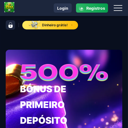
+
Login
Registros
navegação 99xx
barra de controles 99xx
Dinheiro grátis!
BÓNUS DE
PRIMEIRO
DEPÓSITO