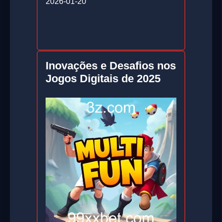
2026-01-20
Inovações e Desafios nos
Jogos Digitais de 2025