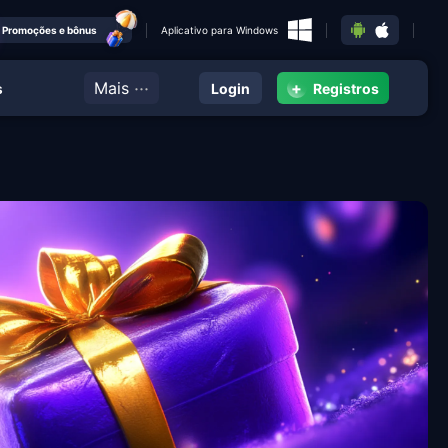
Promoções e bônus
Aplicativo para Windows
···
Mais
+
s
Login
Registros