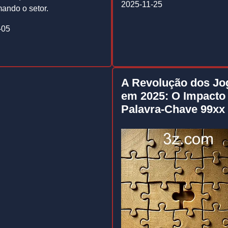
2025-11-25
mando o setor.
-05
A Revolução dos Jo
em 2025: O Impacto
Palavra-Chave 99xx