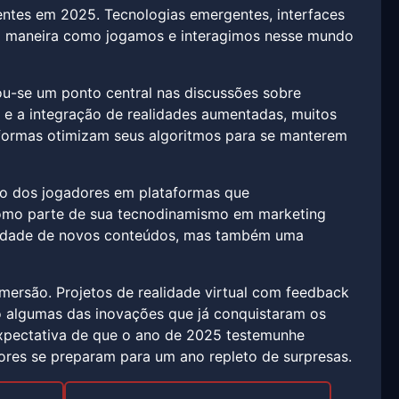
ntes em 2025. Tecnologias emergentes, interfaces
 a maneira como jogamos e interagimos nesse mundo
nou-se um ponto central nas discussões sobre
e a integração de realidades aumentadas, muitos
aformas otimizam seus algoritmos para se manterem
o dos jogadores em plataformas que
como parte de sua tecnodinamismo em marketing
ersidade de novos conteúdos, mas também uma
mersão. Projetos de realidade virtual com feedback
ão algumas das inovações que já conquistaram os
expectativa de que o ano de 2025 testemunhe
ores se preparam para um ano repleto de surpresas.