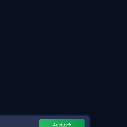
Aceito