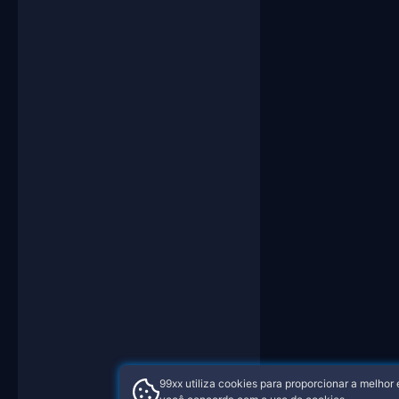
99xx utiliza cookies para proporcionar a melhor 