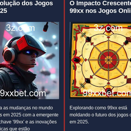
olução dos Jogos
O Impacto Crescent
25
99xx nos Jogos Onl
a as mudanças no mundo
Explorando como 99xx está
os em 2025 com a emergente
moldando o futuro dos jogos 
chave '99xx' e as inovações
em 2025.
icas que estão