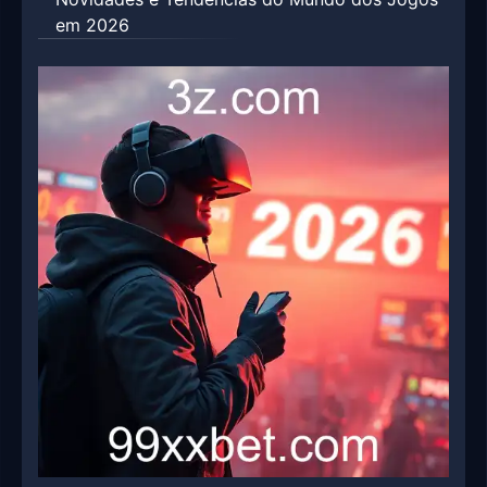
em 2026