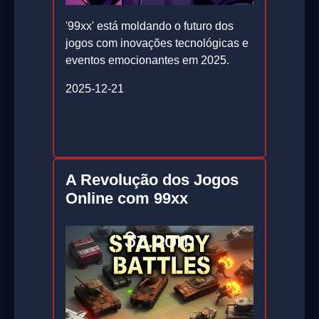
'99xx' está moldando o futuro dos
jogos com inovações tecnológicas e
eventos emocionantes em 2025.
2025-12-21
A Revolução dos Jogos
Online com 99xx