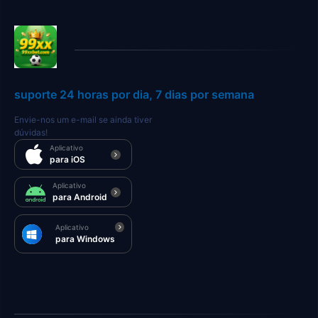
suporte 24 horas por dia, 7 dias por semana
Envie-nos um e-mail se ainda tiver
dúvidas!
Aplicativo
para iOS
Aplicativo
para Android
Aplicativo
para Windows