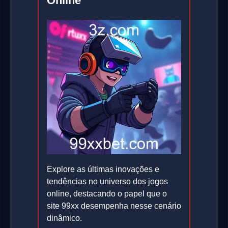
Online
Explore as últimas inovações e
tendências no universo dos jogos
online, destacando o papel que o
site 99xx desempenha nesse cenário
dinâmico.