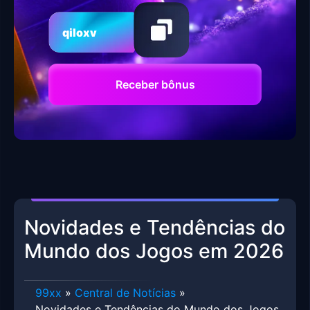
qiloxv
Receber bônus
Novidades e Tendências do
Mundo dos Jogos em 2026
99xx
»
Central de Notícias
»
Novidades e Tendências do Mundo dos Jogos