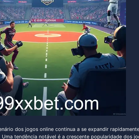
nário dos jogos online continua a se expandir rapidament
. Uma tendência notável é a crescente popularidade dos 