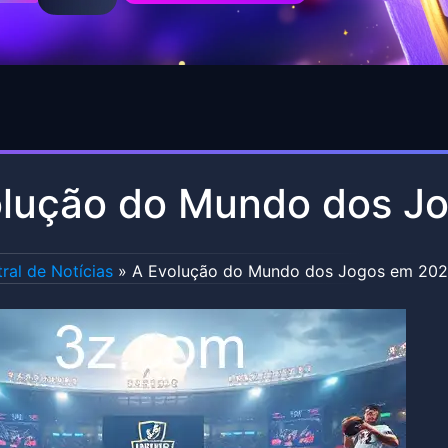
olução do Mundo dos J
ral de Notícias
»
A Evolução do Mundo dos Jogos em 20