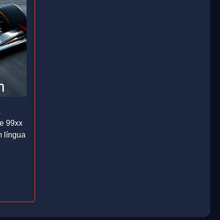
a
te 99xx
m língua