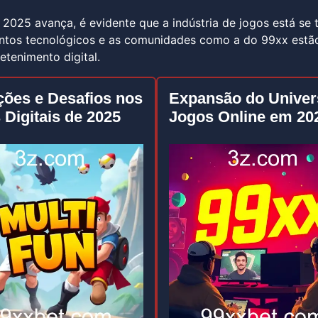
2025 avança, é evidente que a indústria de jogos está se
ntos tecnológicos e as comunidades como a do 99xx estã
etenimento digital.
ções e Desafios nos
Expansão do Univer
 Digitais de 2025
Jogos Online em 20