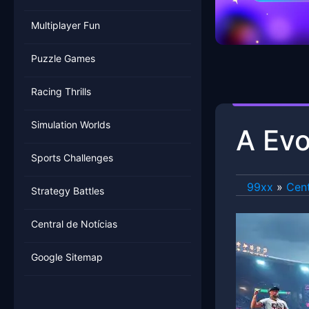
Multiplayer Fun
Puzzle Games
Racing Thrills
Simulation Worlds
A Ev
Sports Challenges
99xx
»
Cent
Strategy Battles
Central de Notícias
Google Sitemap