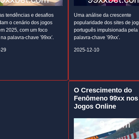
as tendências e desafios
Uma análise da crescente
am o cenário dos jogos
popularidade dos sites de jo
 em 2025, com um foco
português impulsionada pela
 na palavra-chave '99xx'.
palavra-chave '99xx'.
-29
2025-12-10
O Crescimento do
Fenômeno 99xx nos
Jogos Online