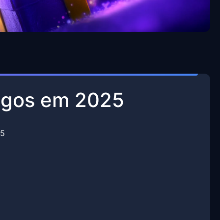
ogos em 2025
25