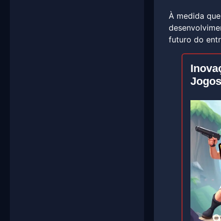
À medida que 
desenvolvime
futuro do entr
Inova
Jogos