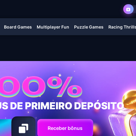
Board Games
Multiplayer Fun
Puzzle Games
Racing Thrill
S DE PRIMEIRO DEPÓSITO
Receber bônus